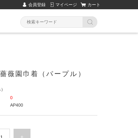
会員登録
マイページ
カート
0.薔薇園巾着（パープル）
み）
0
AP400
+