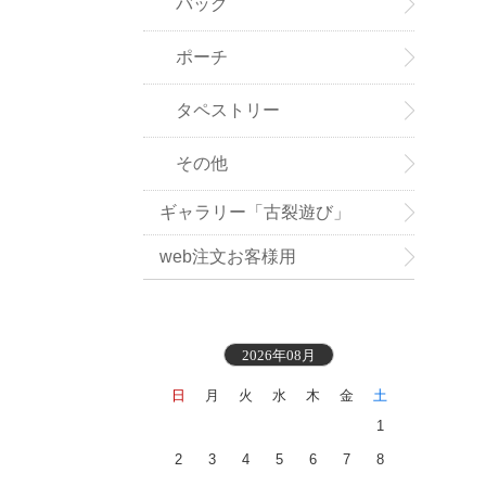
バッグ
ポーチ
タペストリー
その他
ギャラリー「古裂遊び」
web注文お客様用
2026年08月
日
月
火
水
木
金
土
1
2
3
4
5
6
7
8