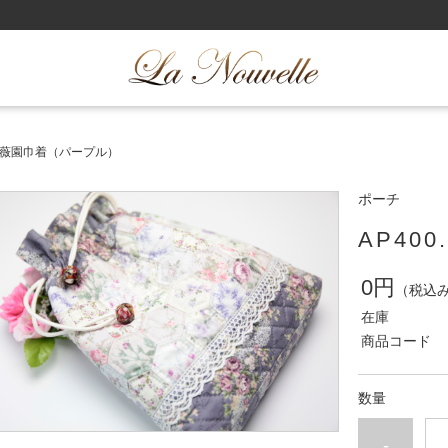
.薔薇園巾着（パープル）
ポーチ
AP40
0円
（税込
在庫
商品コード
数量
-