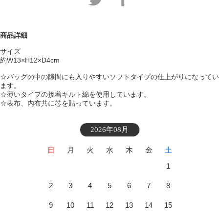
商品詳細
サイズ
約W13×H12×D4cm
☆バッグの中の隙間にも入りやすいソフトタイプの仕上がりになってい
ます。
☆薄いタイプの接着キルト綿を使用しています。
☆表布、内布共に芯を貼っています。
2026年08月
日
月
火
水
木
金
土
1
2
3
4
5
6
7
8
9
10
11
12
13
14
15