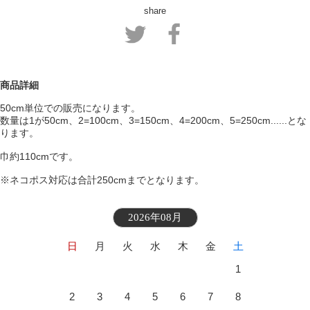
share
商品詳細
50cm単位での販売になります。
数量は1が50cm、2=100cm、3=150cm、4=200cm、5=250cm......とな
ります。
巾約110cmです。
※ネコポス対応は合計250cmまでとなります。
2026年08月
日
月
火
水
木
金
土
1
2
3
4
5
6
7
8