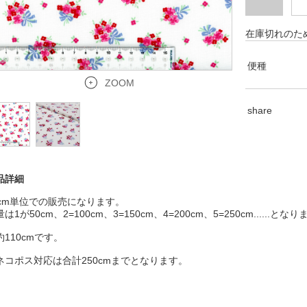
在庫切れのた
便種
ZOOM
share
品詳細
0cm単位での販売になります。
は1が50cm、2=100cm、3=150cm、4=200cm、5=250cm......とな
約110cmです。
ネコポス対応は合計250cmまでとなります。