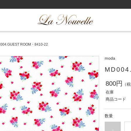
004.GUEST ROOM・8410-22
moda
MD004
800円
（税
在庫
商品コード
数量
-