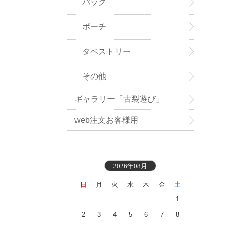
バッグ
ポーチ
タペストリー
その他
ギャラリー「古裂遊び」
web注文お客様用
2026年08月
日
月
火
水
木
金
土
1
2
3
4
5
6
7
8