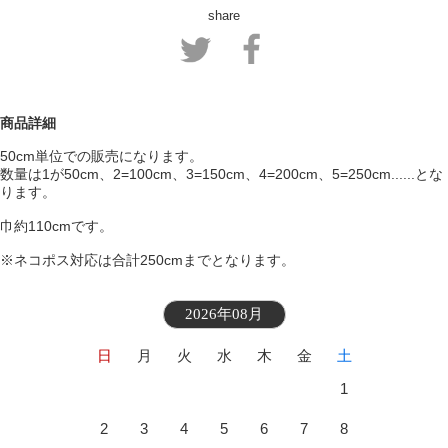
share
商品詳細
50cm単位での販売になります。
数量は1が50cm、2=100cm、3=150cm、4=200cm、5=250cm......とな
ります。
巾約110cmです。
※ネコポス対応は合計250cmまでとなります。
2026年08月
日
月
火
水
木
金
土
1
2
3
4
5
6
7
8