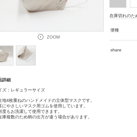
在庫切れのた
便種
ZOOM
share
品詳細
イズ：レギュラーサイズ
生地4枚重ねのハンドメイドの立体型マスクです。
耳にやさしいマスク用ゴムを使用しています。
何度もお洗濯して使用できます。
在庫複数のため柄の出方が違う場合があります。