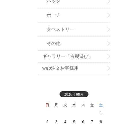
バッグ
ポーチ
タペストリー
その他
ギャラリー「古裂遊び」
web注文お客様用
2026年08月
日
月
火
水
木
金
土
1
2
3
4
5
6
7
8