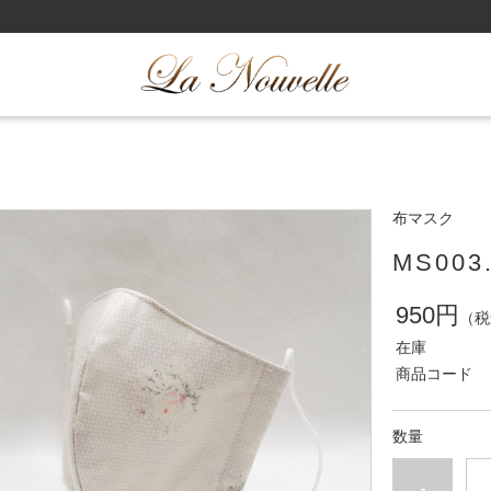
布マスク
MS00
950円
（税
在庫
商品コード
数量
-