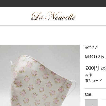
布マスク
MS02
900円
（税
在庫
商品コード
数量
-