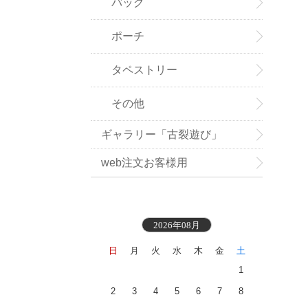
バッグ
ポーチ
タペストリー
その他
ギャラリー「古裂遊び」
web注文お客様用
2026年08月
日
月
火
水
木
金
土
1
2
3
4
5
6
7
8