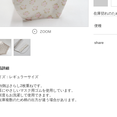
在庫切れのた
便種
ZOOM
share
品詳細
イズ：レギュラーサイズ
内側はさらし2枚重ねです。
耳にやさしいマスク用ゴムを使用しています。
何度もお洗濯して使用できます。
在庫複数のため柄の出方が違う場合があります。