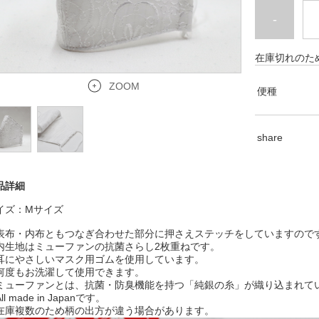
-
在庫切れのた
ZOOM
便種
share
品詳細
イズ：Mサイズ
表布・内布ともつなぎ合わせた部分に押さえステッチをしていますので
内生地はミューファンの抗菌さらし2枚重ねです。
耳にやさしいマスク用ゴムを使用しています。
何度もお洗濯して使用できます。
ミューファンとは、抗菌・防臭機能を持つ「純銀の糸」が織り込まれて
ll made in Japanです。
在庫複数のため柄の出方が違う場合があります。