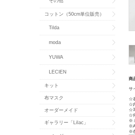
その他
コットン（50cm単位販売）
Tilda
moda
YUWA
LECIEN
商
キット
サ
布マスク
☆
☆
☆
オーダーメイド
☆
※
ギャラリー「Lilac」
※A
※