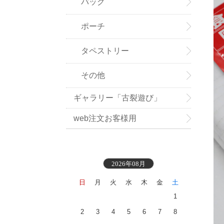
バッグ
ポーチ
タペストリー
その他
ギャラリー「古裂遊び」
web注文お客様用
2026年08月
日
月
火
水
木
金
土
1
2
3
4
5
6
7
8