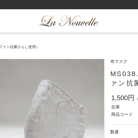
ーファン抗菌さらし使用）
布マスク
MS03
ァン抗
1,500円
在庫
商品コード
数量