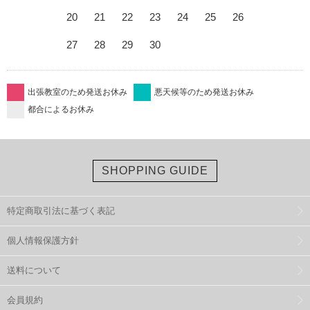
20
21
22
23
24
25
26
27
28
29
30
出張教室のため発送お休み
悪天候等のため発送お休み
都合によるお休み
SHOPPING GUIDE
特定商取引法に基づく表記
個人情報保護方針
送料について
会員規約