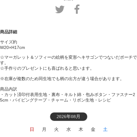
商品詳細
サイズ約
W20×H17cm
☆マーガレット＆ソフィーの絵柄を変形ヘキサゴンでつないだポーチで
す。
☆手作りのプレゼントにも喜ばれると思います。
※在庫が複数のため同生地でも柄の出方が違う場合があります。
商品内訳
・カット済印付表用生地・裏布・キルト綿・包みボタン・ファスナー2
5cm・パイピングテープ・チャーム・リボン生地・レシピ
2026年08月
日
月
火
水
木
金
土